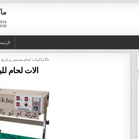
ماك
958
الرئيس
POSTED IN
ماكينات لحام مستمر و تاريخ ا
الات لحام للب