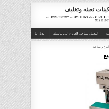
ينات تعبئه وتغليف
01211116954 – 01211116956 – 01221696797 –
01211116
ية
اتـصـل بـنـا في الفروع التي تناسبك
اتصل بنا
نتاج و صلاحيه
يع