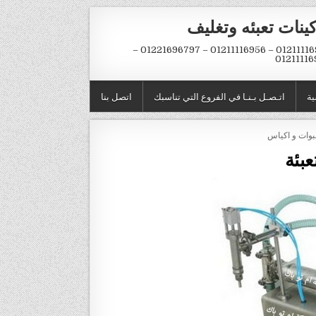
ينات تعبئه وتغليف
01211116954 – 01211116956 – 01221696797 –
01211116
ية
اتـصـل بـنـا في الفروع التي تناسبك
اتصل بنا
بئة