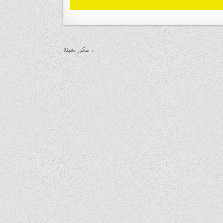
← مكن تعبئة