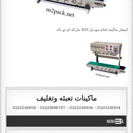
اسعار ماكينة لحام موديل 303 ماركة ام تو باك