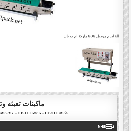
آلة لحام موديل 303 ماركة ام تو باك