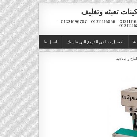
ينات تعبئه وتغليف
01211116954 – 01211116956 – 01221696797 –
01211116
ية
اتـصـل بـنـا في الفروع التي تناسبك
اتصل بنا
نتاج و صلاحيه