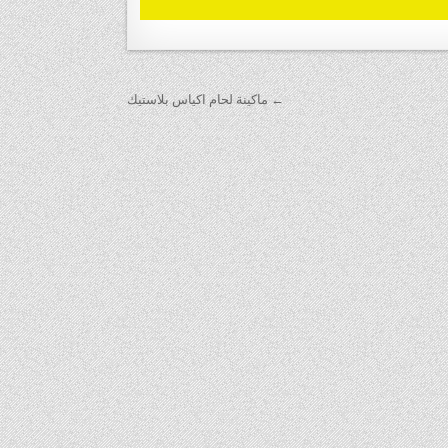
← ماكينة لحام اكياس بلاستيك