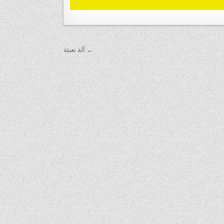
← آلة تعبئة