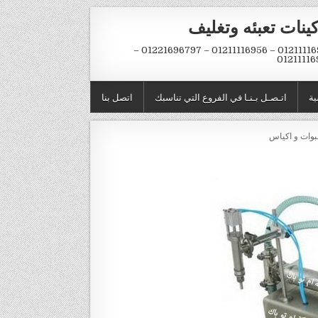
ينات تعبئه وتغليف
01211116954 – 01211116956 – 01221696797 –
01211116
ية
اتـصـل بـنـا في الفروع التي تناسبك
اتصل بنا