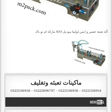
آلة تعبئة عصير و ايس لوليتا موديل 403 ماركة ام تو باك