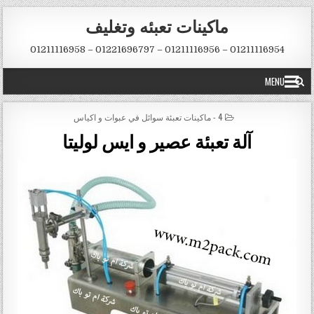
Skip to conten
ماكينات تعبئه وتغليف
01211116954 – 01211116956 – 01221696797 – 01211116958
MENU
POSTED IN
4 - ماكينات تعبئة سوائل في عبوات و اكياس
آلة تعبئة عصير و ايس لوليتا