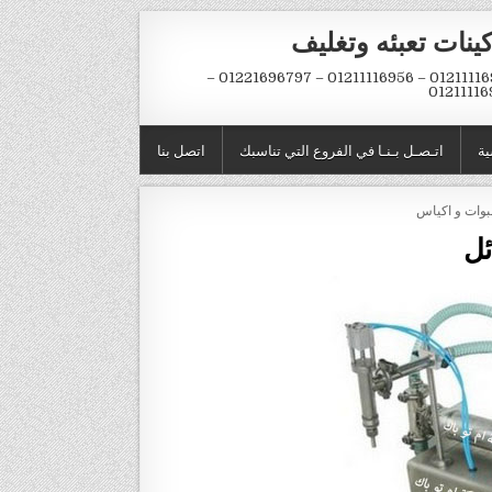
ينات تعبئه وتغليف
01211116954 – 01211116956 – 01221696797 –
01211116
ية
اتـصـل بـنـا في الفروع التي تناسبك
اتصل بنا
ئل