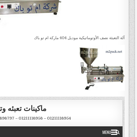
آلة التعبئة نصف الأوتوماتيكية موديل 404 ماركة ام تو باك