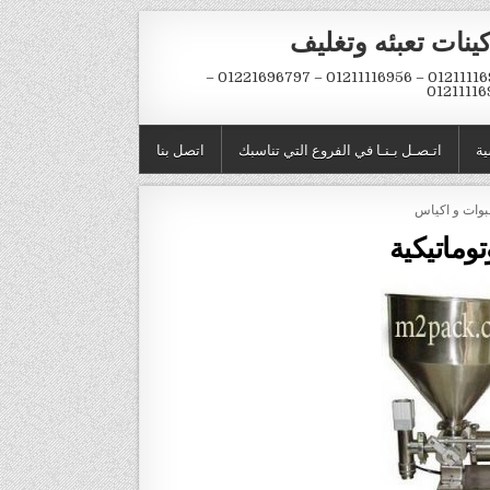
ينات تعبئه وتغليف
01211116954 – 01211116956 – 01221696797 –
01211116
ية
اتـصـل بـنـا في الفروع التي تناسبك
اتصل بنا
توماتيكية