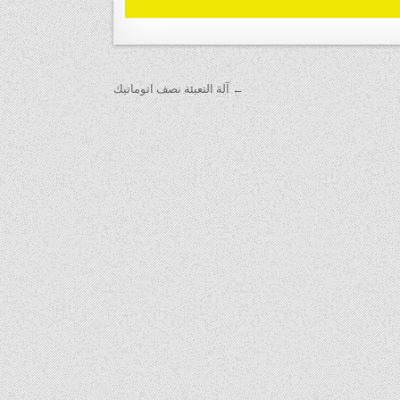
← آلة التعبئة نصف اتوماتيك