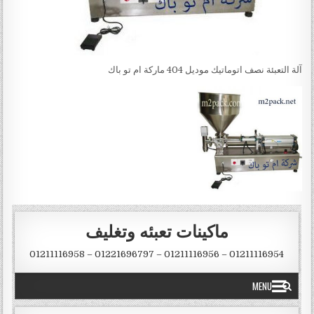
آلة التعبئة نصف اتوماتيك موديل 404 ماركة ام تو باك