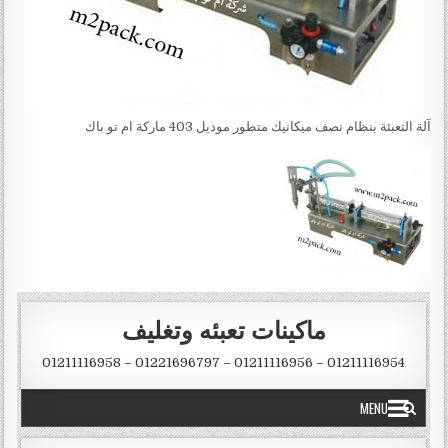
آلة التعبئة بنظام نصف ميكانيك متطور موديل 403 ماركة ام تو باك