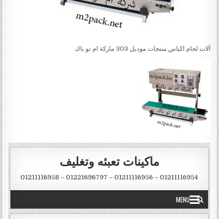
آلات لحام اكياس منتجات موديل 303 ماركة ام تو باك